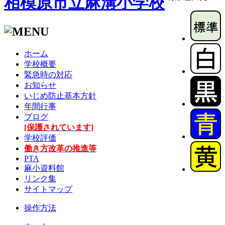
相模原市立麻溝小学校
ホーム
学校概要
緊急時の対応
お知らせ
いじめ防止基本方針
年間行事
ブログ
[保護されています]
学校評価
働き方改革の推進等
PTA
麻小資料館
リンク集
サイトマップ
操作方法