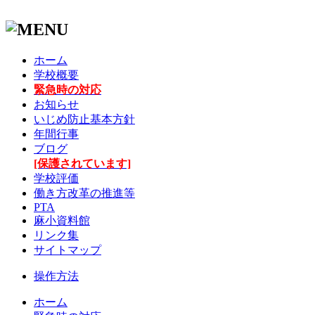
ホーム
学校概要
緊急時の対応
お知らせ
いじめ防止基本方針
年間行事
ブログ
[保護されています]
学校評価
働き方改革の推進等
PTA
麻小資料館
リンク集
サイトマップ
操作方法
ホーム