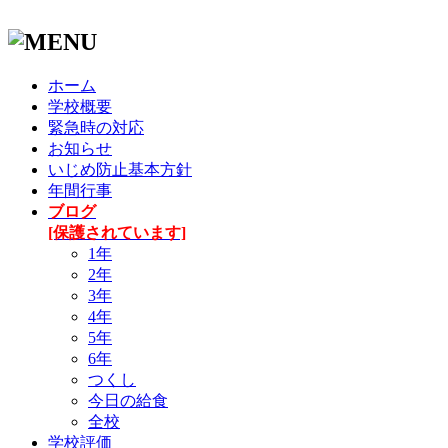
ホーム
学校概要
緊急時の対応
お知らせ
いじめ防止基本方針
年間行事
ブログ
[保護されています]
1年
2年
3年
4年
5年
6年
つくし
今日の給食
全校
学校評価