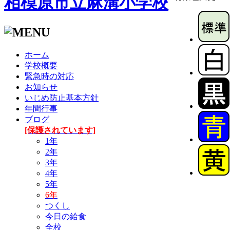
相模原市立麻溝小学校
ホーム
学校概要
緊急時の対応
お知らせ
いじめ防止基本方針
年間行事
ブログ
[保護されています]
1年
2年
3年
4年
5年
6年
つくし
今日の給食
全校