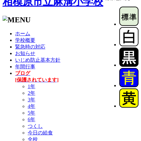
相模原市立麻溝小学校
ホーム
学校概要
緊急時の対応
お知らせ
いじめ防止基本方針
年間行事
ブログ
[保護されています]
1年
2年
3年
4年
5年
6年
つくし
今日の給食
全校