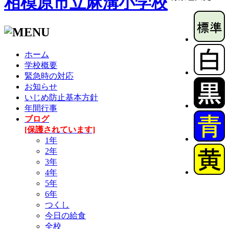
相模原市立麻溝小学校
ホーム
学校概要
緊急時の対応
お知らせ
いじめ防止基本方針
年間行事
ブログ
[保護されています]
1年
2年
3年
4年
5年
6年
つくし
今日の給食
全校